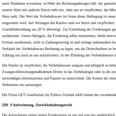
seine Abnehmer erwachsen, in Höhe des Rechnungsbetrages inkl. der gesetzl
unserer Ware mit anderen Waren steht uns, ohne uns zu verpflichten, das M
Ware steht. Der Wert der Vorbehaltsware im Sinne dieser Bedingung ist unser 
eingeräumt wird. Auf Verlangen des Käufers sind wir bereit und verpflichtet
Geschäftsbeziehung um 20 % übersteigt. Zur Einziehung der Forderungen geg
nachkommt. Unsere Befugnis, die Forderung selbst einzuziehen, bleibt hiervo
Erlösen nachkommt, nicht in Zahlungsverzug ist und solange insbesondere kein
Verkäufe der Vorbehaltsware Rechnung zu legen, uns die Drittschuldner zu be
Zahlung nur noch an uns aufzufordern. In der Pfändung der Vorbehaltsware dur
Der Käufer ist verpflichtet, die Vorbehaltsware sorgsam und pfleglich zu be
Zwangsvollstreckungsmaßnahmen Dritter in das Vorbehaltsgut oder in die zur
notwendigen Informationen und Papiere zu unterrichten. Die Kosten der Inte
Wohnsitzes uns anzuzeigen.
Die Firma GET Gesellschaft für Elektro-Technik mbH nimmt die vorstehend
Ziff. 9 Aufrechnung, Zurückbehaltungsrecht
Die Aufrechnung gegen unsere Forderungen ist nur mit von uns ausdrücklich a