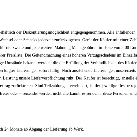
ehaltlich der Diskontierungsmöglichkeit entgegengenommen. Alle anfallenden
r, Wechsel oder Schecks jederzeit zurückzugeben. Gerät der Käufer mit einer Za
für die zweite und jede weitere Mahnung Mahngebühren in Höhe von 5,00 Euro 
erer Preisliste. Die Geltendmachung eines höheren Verzugsschadens im Einzelfal
stige Umstände bekannt werden, die die Erfüllung der Verbindlichkeit des Käufe
 erfolgter Lieferungen sofort fällig. Noch ausstehende Lieferungen unserers
Leistung unsere Lieferverpflichtung ruht. Der Käufer ist berechtigt, anstelle 
ertrag zurücktreten. Sind Teilzahlungen vereinbart, ist der jeweilige Restbetra
reter oder – reisende, werden nicht anerkannt, es sei denn, diese Personen sin
och 24 Monate ab Abgang der Lieferung ab Werk.