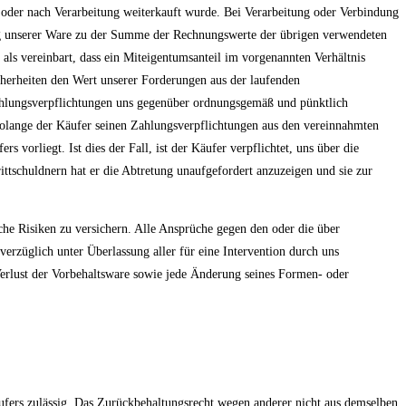
oder nach Verarbeitung weiterkauft wurde. Bei Verarbeitung oder Verbindung
rag unserer Ware zu der Summe der Rechnungswerte der übrigen verwendeten
als vereinbart, dass ein Miteigentumsanteil im vorgenannten Verhältnis
cherheiten den Wert unserer Forderungen aus der laufenden
ahlungsverpflichtungen uns gegenüber ordnungsgemäß und pünktlich
 solange der Käufer seinen Zahlungsverpflichtungen aus den vereinnahmten
vorliegt. Ist dies der Fall, ist der Käufer verpflichtet, uns über die
ttschuldnern hat er die Abtretung unaufgefordert anzuzeigen und sie zur
che Risiken zu versichern. Alle Ansprüche gegen den oder die über
rzüglich unter Überlassung aller für eine Intervention durch uns
Verlust der Vorbehaltsware sowie jede Änderung seines Formen- oder
äufers zulässig. Das Zurückbehaltungsrecht wegen anderer nicht aus demselben