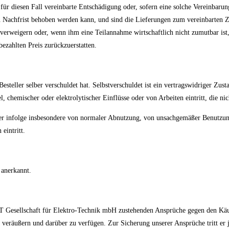
 für diesen Fall vereinbarte Entschädigung oder, sofern eine solche Vereinbaru
n Nachfrist behoben werden kann, und sind die Lieferungen zum vereinbarten Z
 verweigern oder, wenn ihm eine Teilannahme wirtschaftlich nicht zumutbar ist,
bezahlten Preis zurückzuerstatten.
esteller selber verschuldet hat. Selbstverschuldet ist ein vertragswidriger Zu
, chemischer oder elektrolytischer Einflüsse oder von Arbeiten eintritt, die 
der infolge insbesondere von normaler Abnutzung, von unsachgemäßer Benutzung
eintritt.
 anerkannt.
GET Gesellschaft für Elektro-Technik mbH zustehenden Ansprüche gegen den Käu
räußern und darüber zu verfügen. Zur Sicherung unserer Ansprüche tritt er j