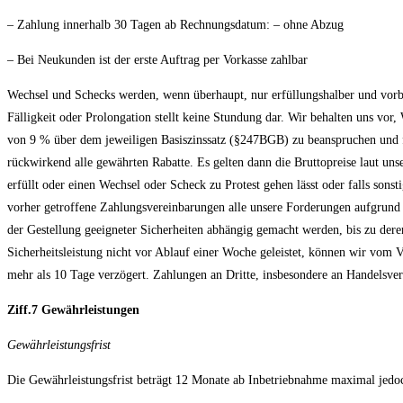
– Zahlung innerhalb 30 Tagen ab Rechnungsdatum: – ohne Abzug
– Bei Neukunden ist der erste Auftrag per Vorkasse zahlbar
Wechsel und Schecks werden, wenn überhaupt, nur erfüllungshalber und vorb
Fälligkeit oder Prolongation stellt keine Stundung dar. Wir behalten uns vo
von 9 % über dem jeweiligen Basiszinssatz (§247BGB) zu beanspruchen und 
rückwirkend alle gewährten Rabatte. Es gelten dann die Bruttopreise laut uns
erfüllt oder einen Wechsel oder Scheck zu Protest gehen lässt oder falls son
vorher getroffene Zahlungsvereinbarungen alle unsere Forderungen aufgrund
der Gestellung geeigneter Sicherheiten abhängig gemacht werden, bis zu deren 
Sicherheitsleistung nicht vor Ablauf einer Woche geleistet, können wir vom V
mehr als 10 Tage verzögert. Zahlungen an Dritte, insbesondere an Handelsvert
Ziff.7 Gewährleistungen
Gewährleistungsfrist
Die Gewährleistungsfrist beträgt 12 Monate ab Inbetriebnahme maximal jed