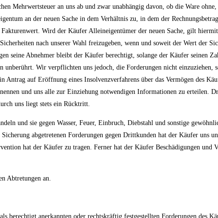
ichen Mehrwertsteuer an uns ab und zwar unabhängig davon, ob die Ware ohne, 
iteigentum an der neuen Sache in dem Verhältnis zu, in dem der Rechnungsbet
Fakturenwert. Wird der Käufer Alleineigentümer der neuen Sache, gilt hiermit 
, Sicherheiten nach unserer Wahl freizugeben, wenn und soweit der Wert der Si
en seine Abnehmer bleibt der Käufer berechtigt, solange der Käufer seinen Z
n unberührt. Wir verpflichten uns jedoch, die Forderungen nicht einzuziehen,
 Antrag auf Eröffnung eines Insolvenzverfahrens über das Vermögen des Käufers 
nennen und uns alle zur Einziehung notwendigen Informationen zu erteilen. Dri
ch uns liegt stets ein Rücktritt.
handeln und sie gegen Wasser, Feuer, Einbruch, Diebstahl und sonstige gewöhnli
 Sicherung abgetretenen Forderungen gegen Drittkunden hat der Käufer uns unve
rvention hat der Käufer zu tragen. Ferner hat der Käufer Beschädigungen und 
en Abtretungen an.
ls berechtigt anerkannten oder rechtskräftig festgestellten Forderungen des K