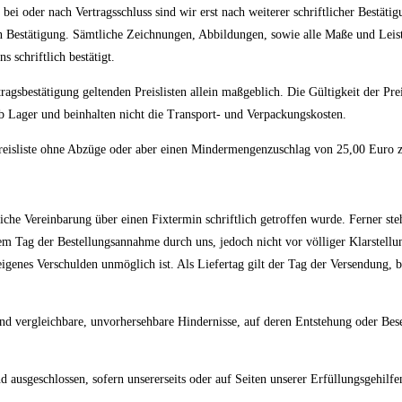
ei oder nach Vertragsschluss sind wir erst nach weiterer schriftlicher Bestäti
hen Bestätigung. Sämtliche Zeichnungen, Abbildungen, sowie alle Maße und Lei
s schriftlich bestätigt.
ragsbestätigung geltenden Preislisten allein maßgeblich. Die Gültigkeit der Preis
 ab Lager und beinhalten nicht die Transport- und Verpackungskosten.
 Preisliste ohne Abzüge oder aber einen Mindermengenzuschlag von 25,00 Euro 
kliche Vereinbarung über einen Fixtermin schriftlich getroffen wurde. Ferner ste
 Tag der Bestellungsannahme durch uns, jedoch nicht vor völliger Klarstellung 
igenes Verschulden unmöglich ist. Als Liefertag gilt der Tag der Versendung,
d vergleichbare, unvorhersehbare Hindernisse, auf deren Entstehung oder Besei
ausgeschlossen, sofern unsererseits oder auf Seiten unserer Erfüllungsgehilfen