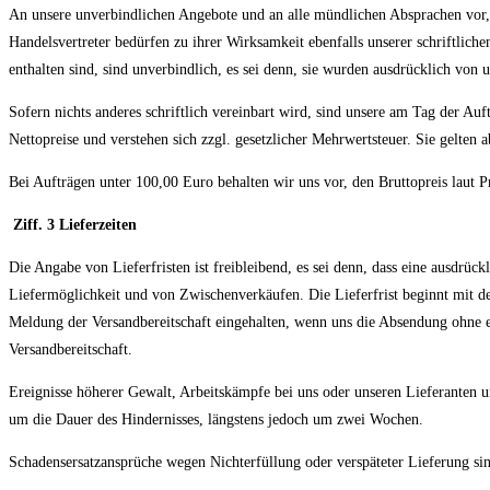
An unsere unverbindlichen Angebote und an alle mündlichen Absprachen vor, b
Handelsvertreter bedürfen zu ihrer Wirksamkeit ebenfalls unserer schriftlic
enthalten sind, sind unverbindlich, es sei denn, sie wurden ausdrücklich von un
Sofern nichts anderes schriftlich vereinbart wird, sind unsere am Tag der Auft
Nettopreise und verstehen sich zzgl. gesetzlicher Mehrwertsteuer. Sie gelten
Bei Aufträgen unter 100,00 Euro behalten wir uns vor, den Bruttopreis laut
Ziff. 3 Lieferzeiten
Die Angabe von Lieferfristen ist freibleibend, es sei denn, dass eine ausdrüc
Liefermöglichkeit und von Zwischenverkäufen. Die Lieferfrist beginnt mit dem
Meldung der Versandbereitschaft eingehalten, wenn uns die Absendung ohne e
Versandbereitschaft.
Ereignisse höherer Gewalt, Arbeitskämpfe bei uns oder unseren Lieferanten un
um die Dauer des Hindernisses, längstens jedoch um zwei Wochen.
Schadensersatzansprüche wegen Nichterfüllung oder verspäteter Lieferung sind 