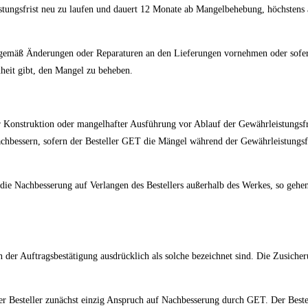
stungsfrist neu zu laufen und dauert 12 Monate ab Mangelbehebung, höchstens a
chgemäß Änderungen oder Reparaturen an den Lieferungen vornehmen oder sofern 
eit gibt, den Mangel zu beheben.
er Konstruktion oder mangelhafter Ausführung vor Ablauf der Gewährleistungsfr
nachbessern, sofern der Besteller GET die Mängel während der Gewährleistungsfr
ie Nachbesserung auf Verlangen des Bestellers außerhalb des Werkes, so gehen
n der Auftragsbestätigung ausdrücklich als solche bezeichnet sind. Die Zusiche
t der Besteller zunächst einzig Anspruch auf Nachbesserung durch GET. Der Best